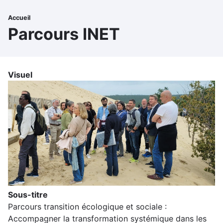
Aller
au
Accueil
Fil
contenu
Parcours INET
principal
d'Ariane
Visuel
Sous-titre
Parcours transition écologique et sociale :
Accompagner la transformation systémique dans les