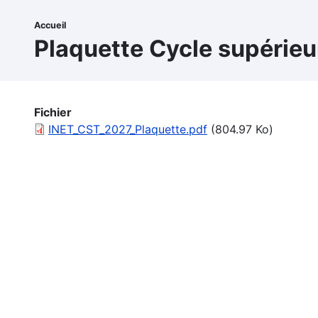
Aller
au
Accueil
Fil
contenu
Plaquette Cycle supérieur
principal
d'Ariane
Fichier
File
INET_CST_2027_Plaquette.pdf
(804.97 Ko)