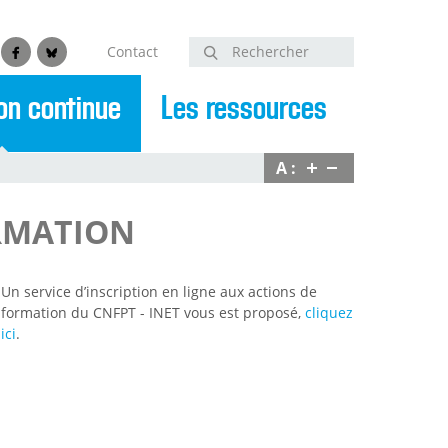
Contact
Rechercher
edin
Facebook
Bluesky
on continue
Les ressources
A :
ORMATION
Un service d’inscription en ligne aux actions de
formation du CNFPT - INET vous est proposé,
cliquez
ici
.