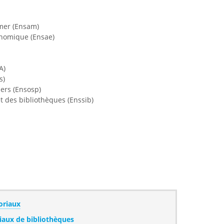
 mer (Ensam)
conomique (Ensae)
A)
s)
ers (Ensosp)
t des bibliothèques (Enssib)
oriaux
iaux de bibliothèques