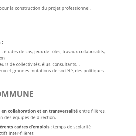
n pour la construction du projet professionnel.
 :
e
: études de cas, jeux de rôles, travaux collaboratifs,
tion
urs de collectivités, élus, consultants...
x et grandes mutations de société, des politiques
COMMUNE
r en collaboration et en transversalité
entre filières,
in des équipes de direction.
férents cadres d’emplois
: temps de scolarité
ifs inter-filières