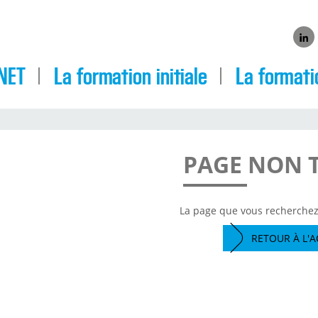
Link
NET
La formation initiale
La formati
PAGE NON 
La page que vous recherchez 
RETOUR À L'A