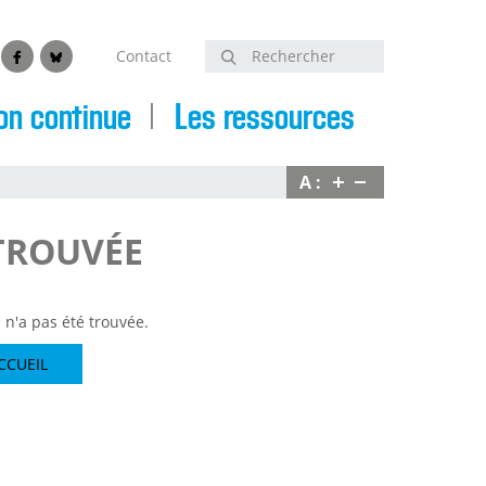
Contact
Rechercher
edin
Facebook
Bluesky
on continue
Les ressources
A :
TROUVÉE
n'a pas été trouvée.
CCUEIL