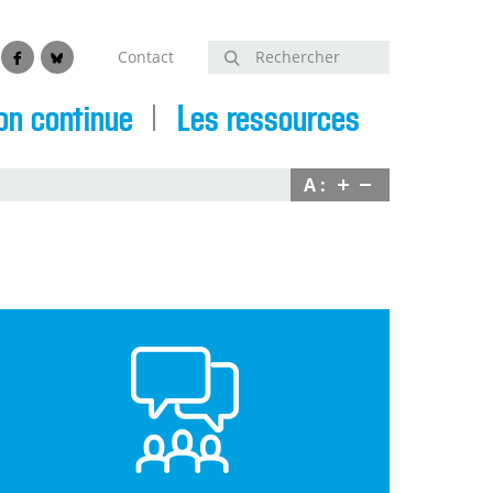
Contact
Rechercher
edin
Facebook
Bluesky
on continue
Les ressources
A :